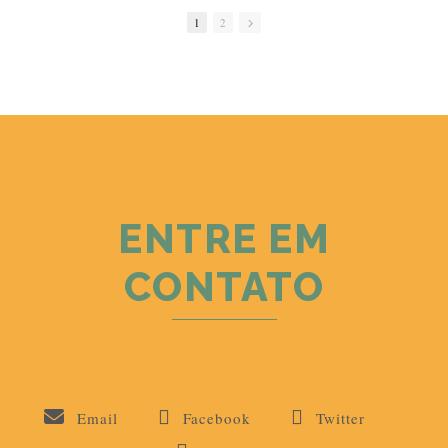
Olímpica e Paralímpica, rumo
(
1
2
a Los Angeles 2028.
Neste vídeo, que é o
Congresso Técnico da
N
competição, você pode tirar
C
todas as suas dúvidas
c
referentes à prova.
t
r
#triathlon #sprintexperience
#florianópolis
#
#
#
ENTRE EM
CONTATO
Email
Facebook
Twitter