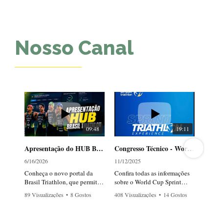
Nosso Canal
09:48
19:11
Apresentação do HUB Brasil Triathlon
Congresso Técnico - World Cup Florianópolis 2025 - Sprint Experience
6/16/2026
11/12/2025
1
Conheça o novo portal da
Confira todas as informações
C
Brasil Triathlon, que permite
sobre o World Cup Sprint
s
acompanhar em tempo real os
Experience 2025, que será
B
89 Visualizações
•
8 Gostos
408 Visualizações
•
14 Gostos
5
atletas, rankings, próximas
realizado neste domingo, 16
T
•
1 Comentários
•
0 Comentários
•
provas e notícias da Seleção
de novembro, em
r
Brasileira de Triathlon —
Florianópolis (SC).
n