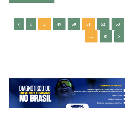
1
…
49
50
51
52
53
…
81