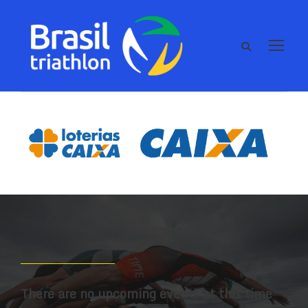
There are no upcoming events at this time