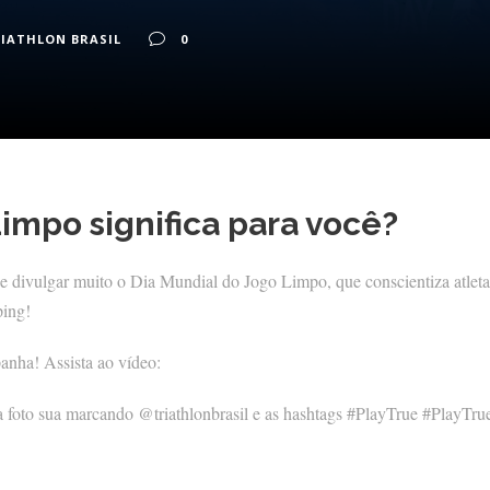
IATHLON BRASIL
0
impo significa para você?
e divulgar muito o Dia Mundial do Jogo Limpo, que conscientiza atlet
ping!
anha! Assista ao vídeo:
a foto sua marcando @triathlonbrasil e as hashtags #PlayTrue #PlayTr