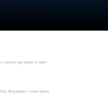
as e pessoas que atuam no meio
ueDay #jogolimpo e vamos juntos