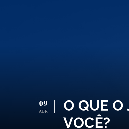
O QUE O 
09
ABR
VOCÊ?