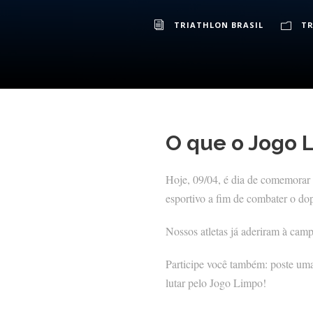
TRIATHLON BRASIL
TR
O que o Jogo L
Hoje, 09/04, é dia de comemorar 
esportivo a fim de combater o do
Nossos atletas já aderiram à camp
Participe você também: poste um
lutar pelo Jogo Limpo!