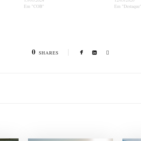
Em "COB"
Em "Destaque
0
SHARES