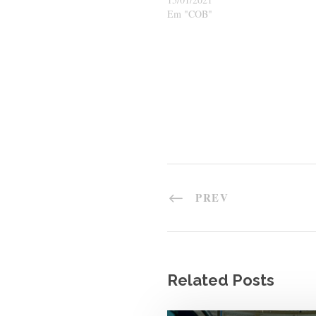
Em "COB"
PREV
Related Posts