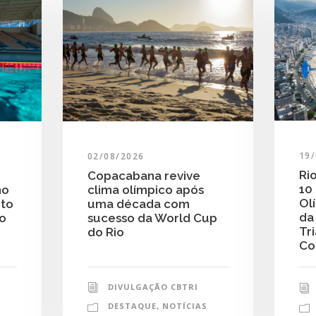
19
02/08/2026
Ri
Copacabana revive
10
clima olímpico após
no
Ol
uma década com
nto
da
sucesso da World Cup
do
Tr
do Rio
Co
DIVULGAÇÃO CBTRI
DESTAQUE
,
NOTÍCIAS