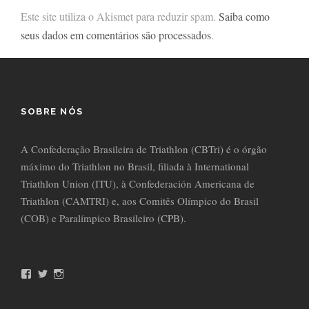
Este site utiliza o Akismet para reduzir spam.
Saiba como
seus dados em comentários são processados
.
SOBRE NÓS
A Confederação Brasileira de Triathlon (CBTri) é o órgão
máximo do Triathlon no Brasil, filiada à International
Triathlon Union (ITU), à Confederación Americana de
Triathlon (CAMTRI) e, aos Comitês Olímpico do Brasil
(COB) e Paralímpico Brasileiro (CPB).
F
T
I
a
w
n
c
i
s
e
t
t