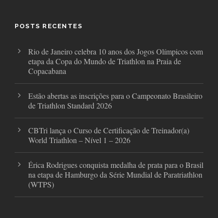
b
t
a
o
e
g
o
r
r
POSTS RECENTES
k
a
m
Rio de Janeiro celebra 10 anos dos Jogos Olímpicos com
etapa da Copa do Mundo de Triathlon na Praia de
Copacabana
Estão abertas as inscrições para o Campeonato Brasileiro
de Triathlon Standard 2026
CBTri lança o Curso de Certificação de Treinador(a)
World Triathlon – Nível 1 – 2026
Érica Rodrigues conquista medalha de prata para o Brasil
na etapa de Hamburgo da Série Mundial de Paratriathlon
(WTPS)