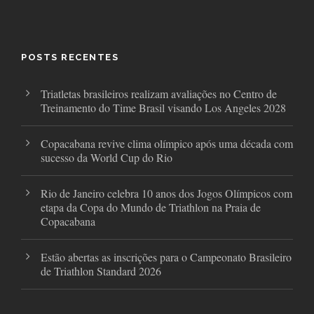
c
i
s
e
t
t
b
t
a
o
e
g
o
r
r
POSTS RECENTES
k
a
m
Triatletas brasileiros realizam avaliações no Centro de
Treinamento do Time Brasil visando Los Angeles 2028
Copacabana revive clima olímpico após uma década com
sucesso da World Cup do Rio
Rio de Janeiro celebra 10 anos dos Jogos Olímpicos com
etapa da Copa do Mundo de Triathlon na Praia de
Copacabana
Estão abertas as inscrições para o Campeonato Brasileiro
de Triathlon Standard 2026