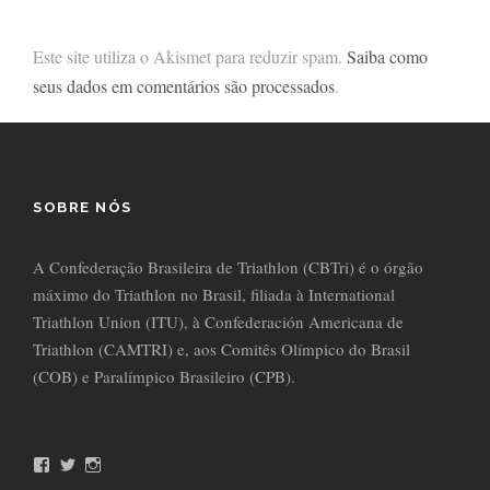
Este site utiliza o Akismet para reduzir spam.
Saiba como
seus dados em comentários são processados
.
SOBRE NÓS
A Confederação Brasileira de Triathlon (CBTri) é o órgão
máximo do Triathlon no Brasil, filiada à International
Triathlon Union (ITU), à Confederación Americana de
Triathlon (CAMTRI) e, aos Comitês Olímpico do Brasil
(COB) e Paralímpico Brasileiro (CPB).
F
T
I
a
w
n