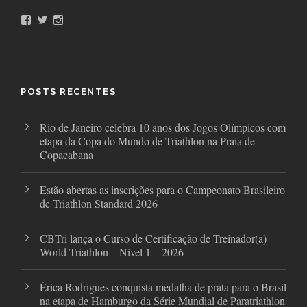
F
T
I
a
w
n
c
i
s
e
t
t
b
t
a
o
e
g
o
r
r
POSTS RECENTES
k
a
m
Rio de Janeiro celebra 10 anos dos Jogos Olímpicos com
etapa da Copa do Mundo de Triathlon na Praia de
Copacabana
Estão abertas as inscrições para o Campeonato Brasileiro
de Triathlon Standard 2026
CBTri lança o Curso de Certificação de Treinador(a)
World Triathlon – Nível 1 – 2026
Érica Rodrigues conquista medalha de prata para o Brasil
na etapa de Hamburgo da Série Mundial de Paratriathlon