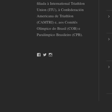
filiada à International Triathlon
Union (ITU), à Confederación
Americana de Triathlon
(CAMTRI) e, aos Comitês
Olímpico do Brasil (COB) e
Paralímpico Brasileiro (CPB).
F
T
I
a
w
n
c
i
s
e
t
t
b
t
a
o
e
g
o
r
r
k
a
m