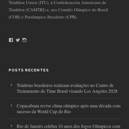
Triathlon Union (ITU), à Confederación Americana de
Triathlon (CAMTRI) e, aos Comitês Olímpico do Brasil
(COB) e Paralímpico Brasileiro (CPB).
F
T
I
a
w
n
c
i
s
e
t
t
b
t
a
o
e
g
o
r
r
POSTS RECENTES
k
a
m
Triatletas brasileiros realizam avaliações no Centro de
Treinamento do Time Brasil visando Los Angeles 2028
Copacabana revive clima olímpico após uma década com
sucesso da World Cup do Rio
Rio de Janeiro celebra 10 anos dos Jogos Olímpicos com