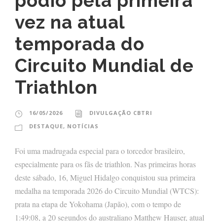
pódio pela primeira
vez na atual
temporada do
Circuito Mundial de
Triathlon
16/05/2026
DIVULGAÇÃO CBTRI
DESTAQUE
,
NOTÍCIAS
Foi uma madrugada especial para o torcedor brasileiro,
especialmente para os fãs de triathlon. Nas primeiras horas
deste sábado, 16, Miguel Hidalgo conquistou sua primeira
medalha na temporada 2026 do Circuito Mundial (WTCS):
prata na etapa de Yokohama (Japão), com o tempo de
1:49:08, a 20 segundos do australiano Matthew Hauser, atual