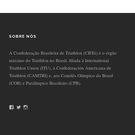
SOBRE NÓS
A Confederação Brasileira de Triathlon (CBTri) é o órgão
máximo do Triathlon no Brasil, filiada à International
Triathlon Union (ITU), à Confederación Americana de
Triathlon (CAMTRI) e, aos Comitês Olímpico do Brasil
(COB) e Paralímpico Brasileiro (CPB).
F
T
I
a
w
n
c
i
s
e
t
t
b
t
a
o
e
g