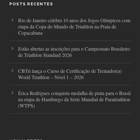
o
r
r
POSTS RECENTES
k
a
m
Rio de Janeiro celebra 10 anos dos Jogos Olímpicos com
etapa da Copa do Mundo de Triathlon na Praia de
Copacabana
Estão abertas as inscrições para o Campeonato Brasileiro
de Triathlon Standard 2026
CBTri lança o Curso de Certificação de Treinador(a)
World Triathlon – Nível 1 – 2026
Érica Rodrigues conquista medalha de prata para o Brasil
na etapa de Hamburgo da Série Mundial de Paratriathlon
(WTPS)