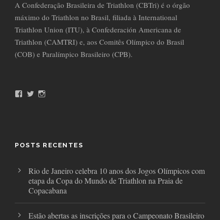
A Confederação Brasileira de Triathlon (CBTri) é o órgão
máximo do Triathlon no Brasil, filiada à International
Triathlon Union (ITU), à Confederación Americana de
Triathlon (CAMTRI) e, aos Comitês Olímpico do Brasil
(COB) e Paralímpico Brasileiro (CPB).
F
T
I
a
w
n
c
i
s
e
t
t
b
t
a
o
e
g
o
r
r
POSTS RECENTES
k
a
m
Rio de Janeiro celebra 10 anos dos Jogos Olímpicos com
etapa da Copa do Mundo de Triathlon na Praia de
Copacabana
Estão abertas as inscrições para o Campeonato Brasileiro