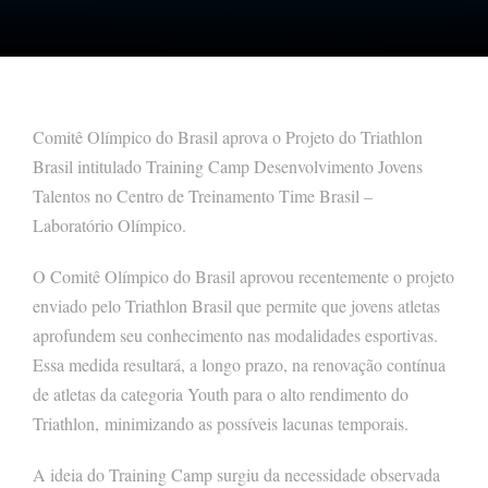
Comitê Olímpico do Brasil aprova o Projeto do Triathlon
Brasil intitulado Training Camp Desenvolvimento Jovens
Talentos no Centro de Treinamento Time Brasil –
Laboratório Olímpico.
O Comitê Olímpico do Brasil aprovou recentemente o projeto
enviado pelo Triathlon Brasil que permite que jovens atletas
aprofundem seu conhecimento nas modalidades esportivas.
Essa medida resultará, a longo prazo, na renovação contínua
de atletas da categoria Youth para o alto rendimento do
Triathlon, minimizando as possíveis lacunas temporais.
A ideia do Training Camp surgiu da necessidade observada