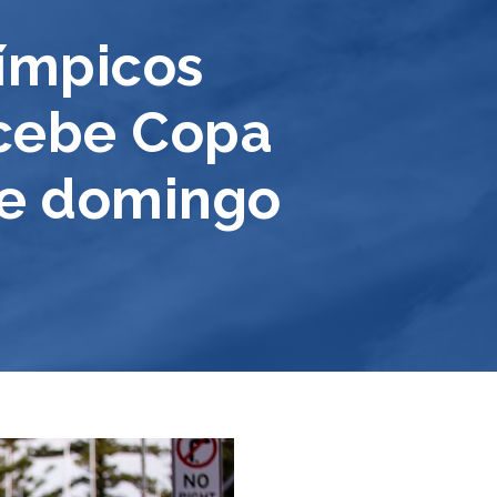
límpicos
recebe Copa
te domingo