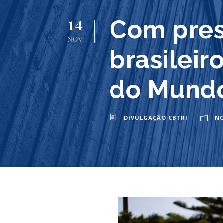
Com pres
14
NOV
brasileir
do Mundo
DIVULGAÇÃO CBTRI
NO