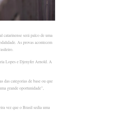
al catarinense será palco de uma
modalidade. As provas acontecem
asileiro.
toria Lopes e Djenyfer Arnold. A
s das categorias de base ou que
o uma grande oportunidade”,
eira vez que o Brasil sedia uma