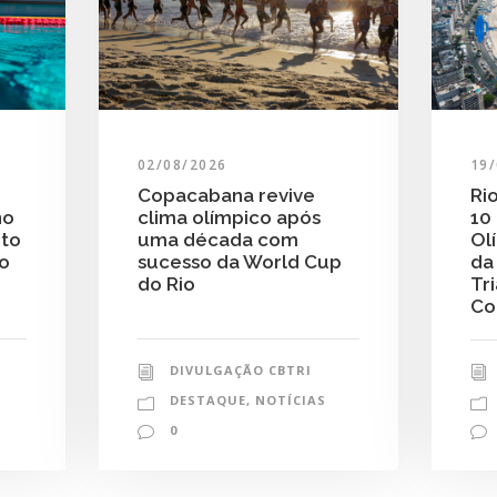
19
02/08/2026
Ri
Copacabana revive
10
clima olímpico após
no
Ol
uma década com
nto
da
sucesso da World Cup
do
Tr
do Rio
Co
DIVULGAÇÃO CBTRI
DESTAQUE
,
NOTÍCIAS
0