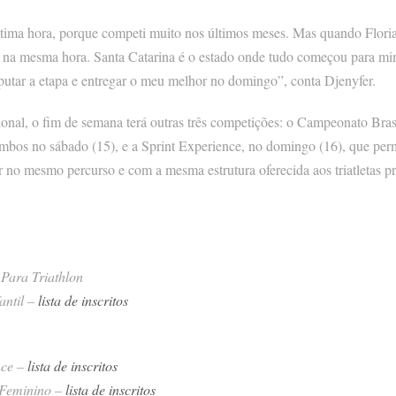
ltima hora, porque competi muito nos últimos meses. Mas quando Flori
 na mesma hora. Santa Catarina é o estado onde tudo começou para mim
sputar a etapa e entregar o meu melhor no domingo”, conta Djenyfer.
ional, o fim de semana terá outras três competições: o Campeonato Brasi
mbos no sábado (15), e a Sprint Experience, no domingo (16), que permi
 no mesmo percurso e com a mesma estrutura oferecida aos triatletas pr
Para Triathlon
antil –
lista de inscritos
nce –
lista de inscritos
 Feminino –
lista de inscritos