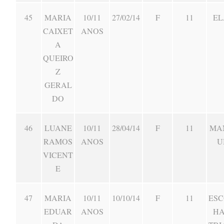
45
MARIA
10/11
27/02/14
F
11
EL
CAIXET
ANOS
A
QUEIRO
Z
GERAL
DO
46
LUANE
10/11
28/04/14
F
11
MA
RAMOS
ANOS
U
VICENT
E
47
MARIA
10/11
10/10/14
F
11
ESC
EDUAR
ANOS
HA