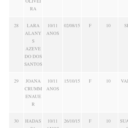
OLIVEI
RA
28
LARA
10/11
02/08/15
F
10
S
ALANY
ANOS
S
AZEVE
DO DOS
SANTOS
29
JOANA
10/11
15/10/15
F
10
VA
CRUMM
ANOS
ENAUE
R
30
HADAS
10/11
26/10/15
F
10
SU