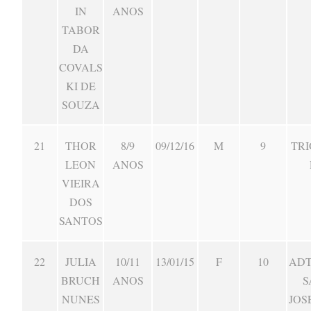
IN
ANOS
TABOR
DA
COVALS
KI DE
SOUZA
21
THOR
8/9
09/12/16
M
9
TR
LEON
ANOS
VIEIRA
DOS
SANTOS
22
JULIA
10/11
13/01/15
F
10
ADT
BRUCH
ANOS
S
NUNES
JOS