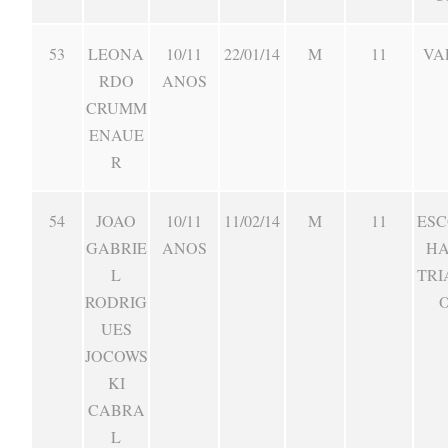
53
LEONA
10/11
22/01/14
M
11
VA
RDO
ANOS
CRUMM
ENAUE
R
54
JOAO
10/11
11/02/14
M
11
ESC
GABRIE
ANOS
HA
L
TRI
RODRIG
UES
JOCOWS
KI
CABRA
L