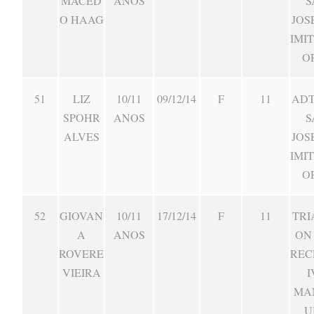
MACED
ANOS
S
O HAAG
JOS
IMI
O
51
LIZ
10/11
09/12/14
F
11
ADT
SPOHR
ANOS
S
ALVES
JOS
IMI
O
52
GIOVAN
10/11
17/12/14
F
11
TRI
A
ANOS
ON
ROVERE
REC
VIEIRA
I
MA
U