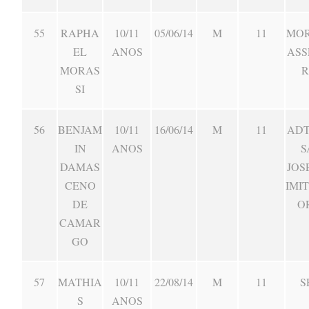
55
RAPHA
10/11
05/06/14
M
11
MOR
EL
ANOS
ASS
MORAS
R
SI
56
BENJAM
10/11
16/06/14
M
11
ADT
IN
ANOS
S
DAMAS
JOS
CENO
IMI
DE
O
CAMAR
GO
57
MATHIA
10/11
22/08/14
M
11
S
S
ANOS