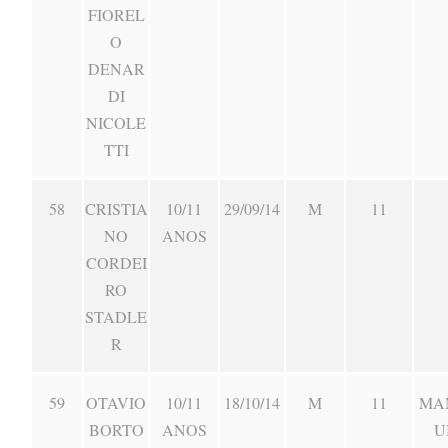
FIOREL
O
DENAR
DI
NICOLE
TTI
58
CRISTIA
10/11
29/09/14
M
11
NO
ANOS
CORDEI
RO
STADLE
R
59
OTAVIO
10/11
18/10/14
M
11
MA
BORTO
ANOS
U