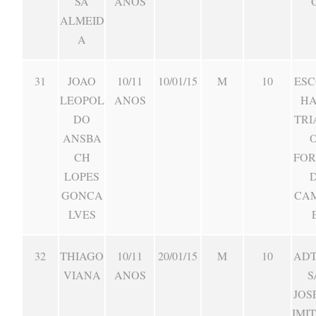
SA
ANOS
ALMEID
A
31
JOAO
10/11
10/01/15
M
10
ESC
LEOPOL
ANOS
HA
DO
TRI
ANSBA
CH
FO
LOPES
GONCA
CA
LVES
32
THIAGO
10/11
20/01/15
M
10
ADT
VIANA
ANOS
S
JOS
IMI