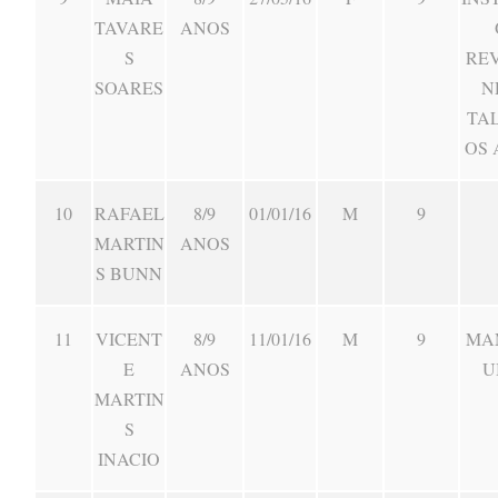
TAVARE
ANOS
S
RE
SOARES
N
TA
OS 
10
RAFAEL
8/9
01/01/16
M
9
MARTIN
ANOS
S BUNN
11
VICENT
8/9
11/01/16
M
9
MA
E
ANOS
U
MARTIN
S
INACIO