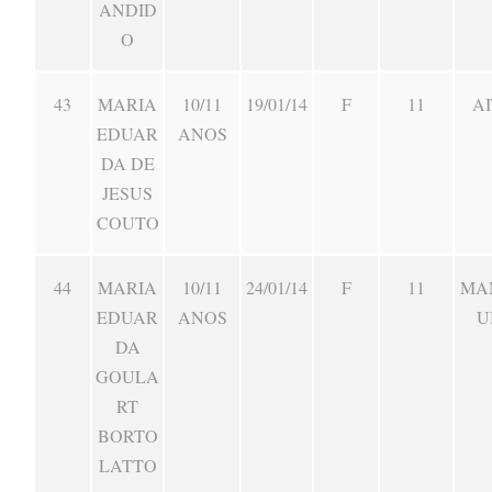
ANDID
O
43
MARIA
10/11
19/01/14
F
11
AI
EDUAR
ANOS
DA DE
JESUS
COUTO
44
MARIA
10/11
24/01/14
F
11
MA
EDUAR
ANOS
U
DA
GOULA
RT
BORTO
LATTO