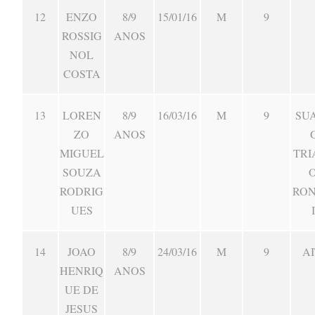
12
ENZO
8/9
15/01/16
M
9
ROSSIG
ANOS
NOL
COSTA
13
LOREN
8/9
16/03/16
M
9
SU
ZO
ANOS
MIGUEL
TRI
SOUZA
RODRIG
RO
UES
14
JOAO
8/9
24/03/16
M
9
AI
HENRIQ
ANOS
UE DE
JESUS