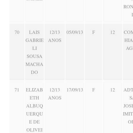
RO
70
LAIS
12/13
05/09/13
F
12
CO
GABRIE
ANOS
HIA
LI
AG
SOUSA
MACHA
DO
71
ELIZAB
12/13
17/09/13
F
12
ADT
ETH
ANOS
S
ALBUQ
JOS
UERQU
IMI
E DE
O
OLIVEI