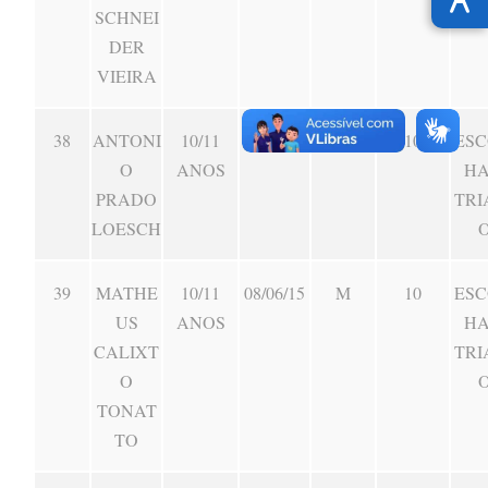
SCHNEI
DER
VIEIRA
38
ANTONI
10/11
02/05/15
M
10
ESC
O
ANOS
HA
PRADO
TRI
LOESCH
39
MATHE
10/11
08/06/15
M
10
ESC
US
ANOS
HA
CALIXT
TRI
O
TONAT
TO