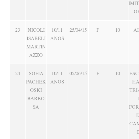
IMI
O
23
NICOLI
10/11
25/04/15
F
10
AI
ISABELI
ANOS
MARTIN
AZZO
24
SOFIA
10/11
05/06/15
F
10
ESC
PACHEK
ANOS
HA
OSKI
TRI
BARBO
SA
FO
CA