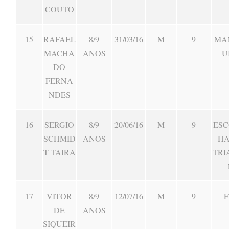
COUTO
15
RAFAEL
8/9
31/03/16
M
9
MA
MACHA
ANOS
U
DO
FERNA
NDES
16
SERGIO
8/9
20/06/16
M
9
ESC
SCHMID
ANOS
HA
T TAIRA
TRI
17
VITOR
8/9
12/07/16
M
9
F
DE
ANOS
SIQUEIR