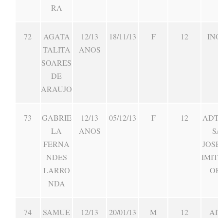
RA
72
AGATA
12/13
18/11/13
F
12
IN
TALITA
ANOS
SOARES
DE
ARAUJO
73
GABRIE
12/13
05/12/13
F
12
ADT
LA
ANOS
S
FERNA
JOS
NDES
IMI
LARRO
O
NDA
74
SAMUE
12/13
20/01/13
M
12
AI