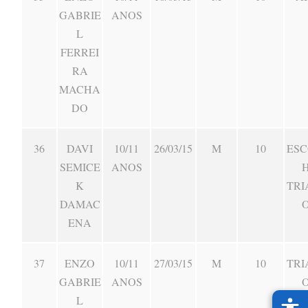
GABRIE
ANOS
L
FERREI
RA
MACHA
DO
36
DAVI
10/11
26/03/15
M
10
ESC
SEMICE
ANOS
K
TRI
DAMAC
ENA
37
ENZO
10/11
27/03/15
M
10
TRI
GABRIE
ANOS
L
MAN