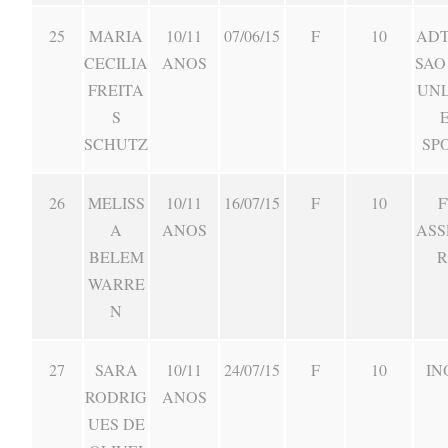
25
MARIA
10/11
07/06/15
F
10
ADT
CECILIA
ANOS
SAO
FREITA
UNL
S
SCHUTZ
SP
26
MELISS
10/11
16/07/15
F
10
F
A
ANOS
ASS
BELEM
R
WARRE
N
27
SARA
10/11
24/07/15
F
10
IN
RODRIG
ANOS
UES DE