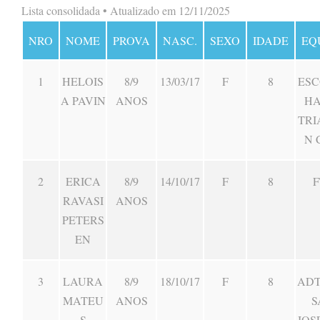
Lista consolidada • Atualizado em 12/11/2025
NRO
NOME
PROVA
NASC.
SEXO
IDADE
EQ
1
HELOIS
8/9
13/03/17
F
8
ESC
A PAVIN
ANOS
HA
TRI
N 
2
ERICA
8/9
14/10/17
F
8
F
RAVASI
ANOS
PETERS
EN
3
LAURA
8/9
18/10/17
F
8
ADT
MATEU
ANOS
S
S
JOS