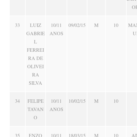
O
33
LUIZ
10/11
09/02/15
M
10
MA
GABRIE
ANOS
U
L
FERREI
RA DE
OLIVEI
RA
SILVA
34
FELIPE
10/11
10/02/15
M
10
TAVAN
ANOS
O
35
ENZO
10/11
18/03/15
M
10
AI