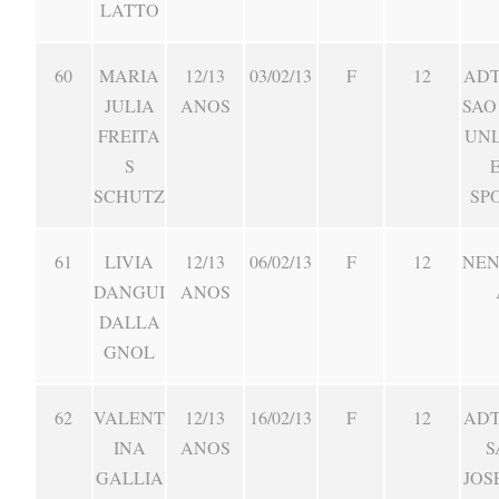
LATTO
60
MARIA
12/13
03/02/13
F
12
ADT
JULIA
ANOS
SAO
FREITA
UNL
S
SCHUTZ
SP
61
LIVIA
12/13
06/02/13
F
12
NE
DANGUI
ANOS
DALLA
GNOL
62
VALENT
12/13
16/02/13
F
12
ADT
INA
ANOS
S
GALLIA
JOS