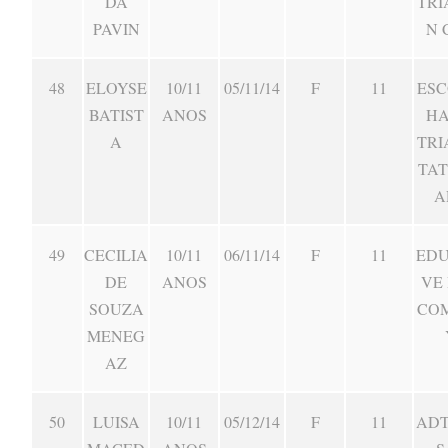
DA
TRI
PAVIN
N 
48
ELOYSE
10/11
05/11/14
F
11
ESC
BATIST
ANOS
HA
A
TRI
TA
A
49
CECILIA
10/11
06/11/14
F
11
EDU
DE
ANOS
VE
SOUZA
CO
MENEG
AZ
50
LUISA
10/11
05/12/14
F
11
ADT