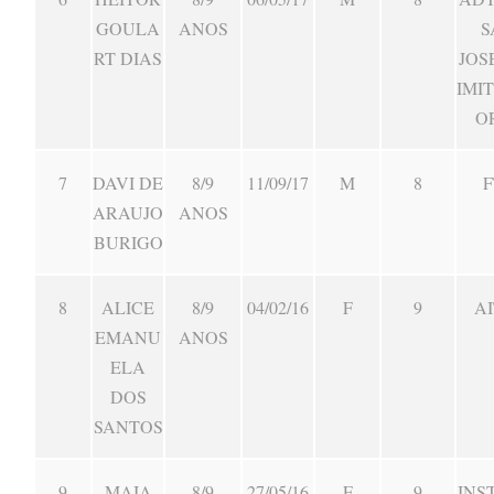
GOULA
ANOS
S
RT DIAS
JOS
IMI
O
7
DAVI DE
8/9
11/09/17
M
8
F
ARAUJO
ANOS
BURIGO
8
ALICE
8/9
04/02/16
F
9
AI
EMANU
ANOS
ELA
DOS
SANTOS
9
MAIA
8/9
27/05/16
F
9
INS