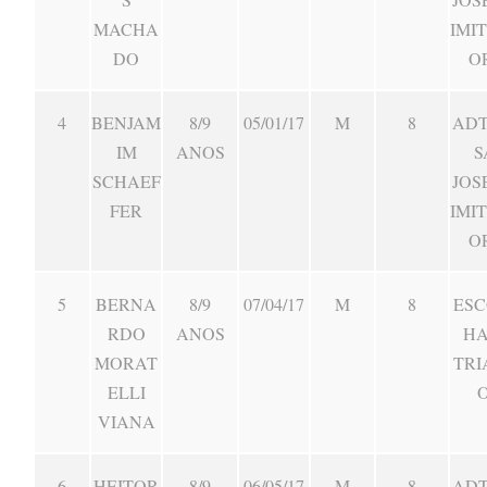
MACHA
IMI
DO
O
4
BENJAM
8/9
05/01/17
M
8
ADT
IM
ANOS
S
SCHAEF
JOS
FER
IMI
O
5
BERNA
8/9
07/04/17
M
8
ESC
RDO
ANOS
HA
MORAT
TRI
ELLI
VIANA
6
HEITOR
8/9
06/05/17
M
8
ADT