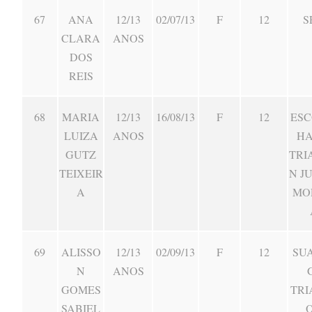
67
ANA
12/13
02/07/13
F
12
S
CLARA
ANOS
DOS
REIS
68
MARIA
12/13
16/08/13
F
12
ESC
LUIZA
ANOS
HA
GUTZ
TRI
TEIXEIR
N J
A
MO
69
ALISSO
12/13
02/09/13
F
12
SU
N
ANOS
GOMES
TRI
SABIEL