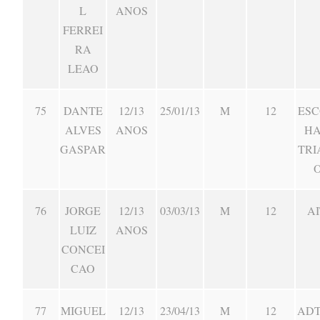
L
ANOS
FERREI
RA
LEAO
75
DANTE
12/13
25/01/13
M
12
ESC
ALVES
ANOS
HA
GASPAR
TRI
76
JORGE
12/13
03/03/13
M
12
AI
LUIZ
ANOS
CONCEI
CAO
77
MIGUEL
12/13
23/04/13
M
12
ADT