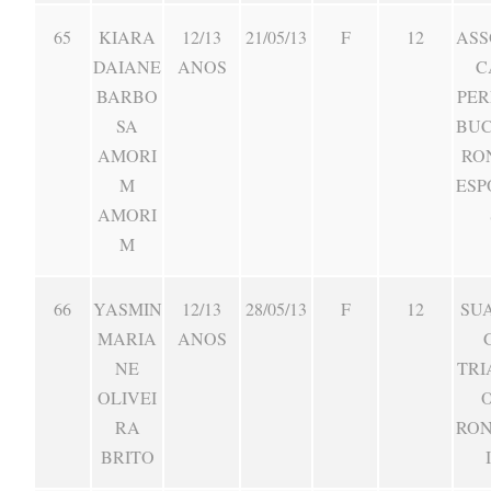
65
KIARA
12/13
21/05/13
F
12
ASS
DAIANE
ANOS
C
BARBO
PE
SA
BU
AMORI
RO
M
ESP
AMORI
M
66
YASMIN
12/13
28/05/13
F
12
SU
MARIA
ANOS
NE
TRI
OLIVEI
RA
RO
BRITO