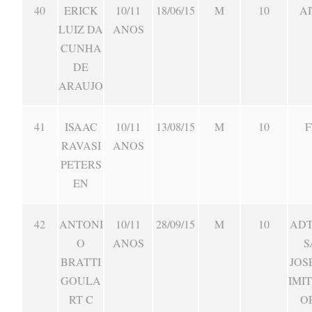
40
ERICK
10/11
18/06/15
M
10
AI
LUIZ DA
ANOS
CUNHA
DE
ARAUJO
41
ISAAC
10/11
13/08/15
M
10
F
RAVASI
ANOS
PETERS
EN
42
ANTONI
10/11
28/09/15
M
10
ADT
O
ANOS
S
BRATTI
JOS
GOULA
IMI
RT C
O