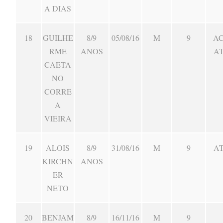
A DIAS
18
GUILHE
8/9
05/08/16
M
9
AC
RME
ANOS
A
CAETA
NO
CORRE
A
VIEIRA
19
ALOIS
8/9
31/08/16
M
9
A
KIRCHN
ANOS
ER
NETO
20
BENJAM
8/9
16/11/16
M
9