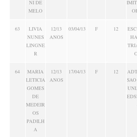
NI DE
IMI
MELO
O
63
LIVIA
12/13
03/04/13
F
12
ESC
NUNES
ANOS
HA
LINGNE
TRI
R
64
MARIA
12/13
17/04/13
F
12
ADT
LETICIA
ANOS
SAO
GOMES
UNL
DE
EDS
MEDEIR
OS
PADILH
A