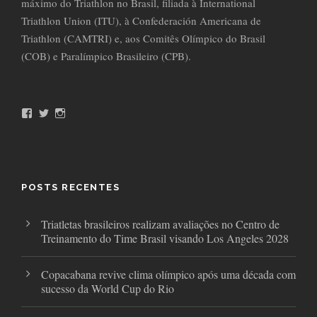
máximo do Triathlon no Brasil, filiada à International
Triathlon Union (ITU), à Confederación Americana de
Triathlon (CAMTRI) e, aos Comitês Olímpico do Brasil
(COB) e Paralímpico Brasileiro (CPB).
F
T
I
a
w
n
c
i
s
e
t
t
b
t
a
o
e
g
o
r
r
POSTS RECENTES
k
a
m
Triatletas brasileiros realizam avaliações no Centro de
Treinamento do Time Brasil visando Los Angeles 2028
Copacabana revive clima olímpico após uma década com
sucesso da World Cup do Rio