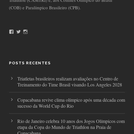
Triathlon (CAMTRI) e, aos Comitês Olímpico do Brasil
(COB) e Paralímpico Brasileiro (CPB).
F
T
I
a
w
n
c
i
s
e
t
t
b
t
a
o
e
g
o
r
r
POSTS RECENTES
k
a
m
Triatletas brasileiros realizam avaliações no Centro de
Treinamento do Time Brasil visando Los Angeles 2028
Copacabana revive clima olímpico após uma década com
sucesso da World Cup do Rio
Rio de Janeiro celebra 10 anos dos Jogos Olímpicos com
etapa da Copa do Mundo de Triathlon na Praia de
Copacabana