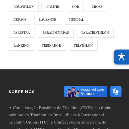
AQUATHLON
CAMTRI
COB
CROSS
CURSOS
LAUSANNE
MUNDIAL
PALESTRA
PARALIMPIADAS
PARATRIATHLON
RANKING
TREINADOR
TRIATHLON
SOBRE NÓS
A Confederação Brasileira de Triathlon (CBTri) é o órgão
máximo do Triathlon no Brasil, filiada à International
Triathlon Union (ITU), à Confederación Americana de