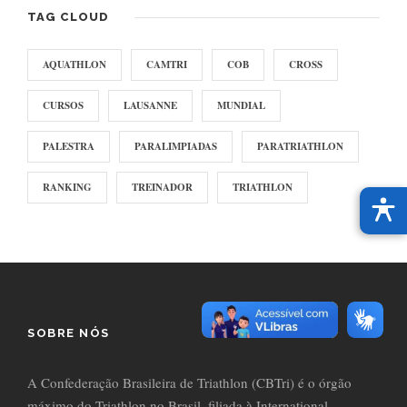
TAG CLOUD
AQUATHLON
CAMTRI
COB
CROSS
CURSOS
LAUSANNE
MUNDIAL
PALESTRA
PARALIMPIADAS
PARATRIATHLON
RANKING
TREINADOR
TRIATHLON
SOBRE NÓS
A Confederação Brasileira de Triathlon (CBTri) é o órgão
máximo do Triathlon no Brasil, filiada à International