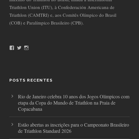
Triathlon Union (ITU), à Confederación Americana de
Triathlon (CAMTRI) e, aos Comitês Olímpico do Brasil
(COB) e Paralímpico Brasileiro (CPB).
F
T
I
a
w
n
c
i
s
e
t
t
b
t
a
o
e
g
o
r
r
POSTS RECENTES
k
a
m
Rio de Janeiro celebra 10 anos dos Jogos Olímpicos com
etapa da Copa do Mundo de Triathlon na Praia de
Copacabana
Estão abertas as inscrições para o Campeonato Brasileiro
de Triathlon Standard 2026