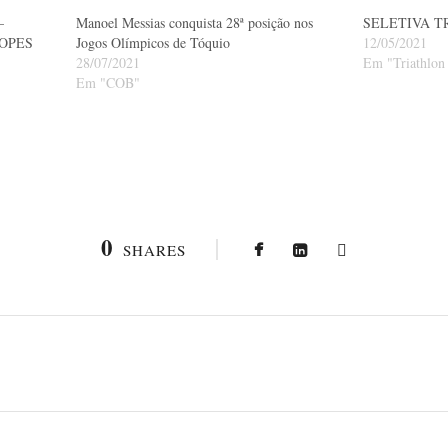
–
Manoel Messias conquista 28ª posição nos
SELETIVA T
LOPES
Jogos Olímpicos de Tóquio
12/05/2021
28/07/2021
Em "Triathlon 
Em "COB"
0
SHARES