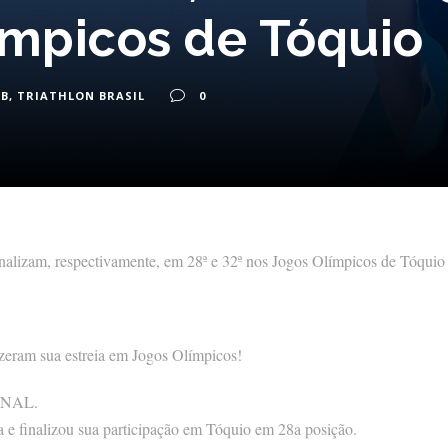
ímpicos de Tóquio
OB
,
TRIATHLON BRASIL
0
finalizam, respectivamente, em 28ª e 32ª nos Jogos Olímpicos de Tóquio
izeram sua estreia em Jogos Olímpicos!
MENAL.
ua e finalizou sua participação em Tóquio em 28a posição.