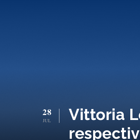
Vittoria 
28
JUL
respecti