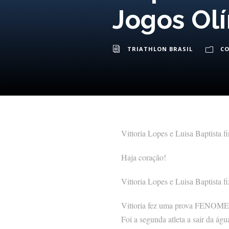
Jogos Ol
TRIATHLON BRASIL
C
Vittoria Lopes e Luisa Baptista 
Haja coração!
Vittoria Lopes e Luisa Baptista f
Vittoria fez uma prova FENO
Foi a segunda atleta a sair da ág