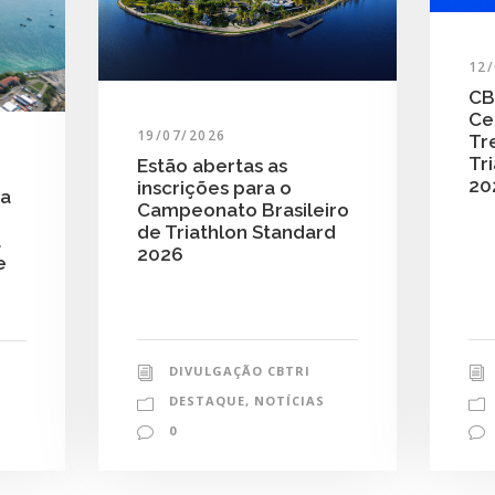
12
CB
Ce
19/07/2026
Tr
Tri
Estão abertas as
20
inscrições para o
ra
Campeonato Brasileiro
de Triathlon Standard
a
2026
e
DIVULGAÇÃO CBTRI
DESTAQUE
,
NOTÍCIAS
0