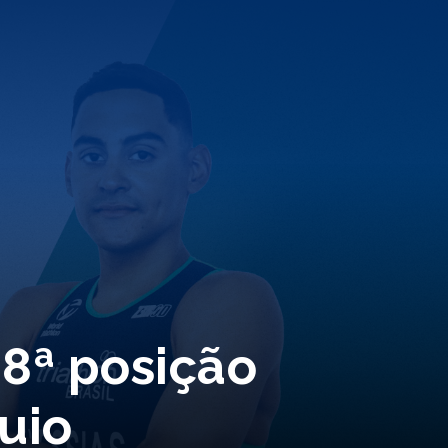
8ª posição
uio