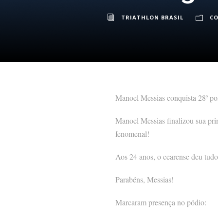
TRIATHLON BRASIL
C
Manoel Messias conquista 28ª po
Manoel Messias finalizou sua pr
fenomenal!
Aos 24 anos, o cearense deu tudo 
Parabéns, Messias!
Marcaram presença no pódio: