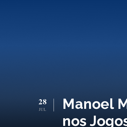
Manoel M
28
JUL
nos Jogo