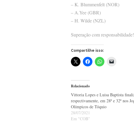
– K. Blummenfelt (NOR)
– A.Yee (GBR)
– H. Wilde (NZL)
Superação com responsabilidade!
Compartilhe isso:
Relacionado
Vittoria Lopes e Luisa Baptista final
respectivamente, em 28ª e 32ª nos Jo
Olímpicos de Tóquio
28/07/2021
Em "COB"