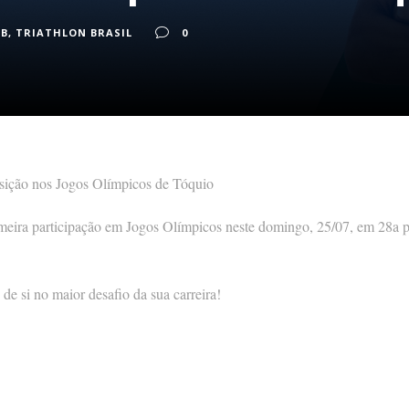
OB
,
TRIATHLON BRASIL
0
sição nos Jogos Olímpicos de Tóquio
imeira participação em Jogos Olímpicos neste domingo, 25/07, em 28a 
de si no maior desafio da sua carreira!