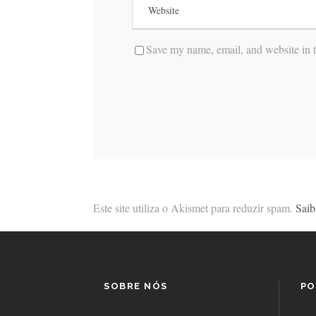
Save my name, email, and website in t
Este site utiliza o Akismet para reduzir spam.
Saib
SOBRE NÓS
PO