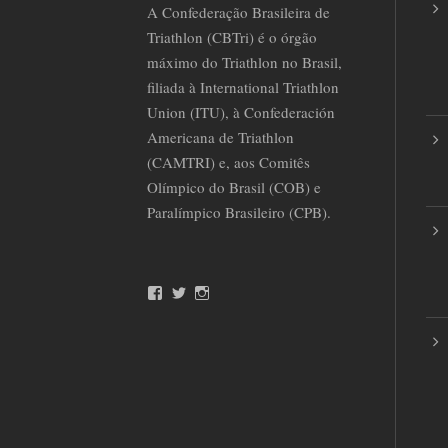
A Confederação Brasileira de
Triathlon (CBTri) é o órgão
máximo do Triathlon no Brasil,
filiada à International Triathlon
Union (ITU), à Confederación
Americana de Triathlon
(CAMTRI) e, aos Comitês
Olímpico do Brasil (COB) e
Paralímpico Brasileiro (CPB).
F
T
I
a
w
n
c
i
s
e
t
t
b
t
a
o
e
g
o
r
r
k
a
m