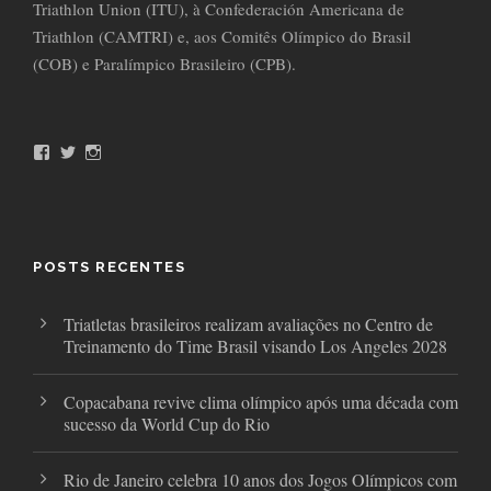
Triathlon Union (ITU), à Confederación Americana de
Triathlon (CAMTRI) e, aos Comitês Olímpico do Brasil
(COB) e Paralímpico Brasileiro (CPB).
F
T
I
a
w
n
c
i
s
e
t
t
b
t
a
o
e
g
o
r
r
POSTS RECENTES
k
a
m
Triatletas brasileiros realizam avaliações no Centro de
Treinamento do Time Brasil visando Los Angeles 2028
Copacabana revive clima olímpico após uma década com
sucesso da World Cup do Rio
Rio de Janeiro celebra 10 anos dos Jogos Olímpicos com