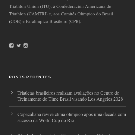
Triathlon Union (ITU), à Confederación Americana de
Triathlon (CAMTRI) e, aos Comitês Olímpico do Brasil
(COB) e Paralímpico Brasileiro (CPB).
F
T
I
a
w
n
c
i
s
e
t
t
b
t
a
o
e
g
o
r
r
POSTS RECENTES
k
a
m
Triatletas brasileiros realizam avaliações no Centro de
Treinamento do Time Brasil visando Los Angeles 2028
Copacabana revive clima olímpico após uma década com
sucesso da World Cup do Rio