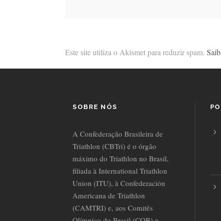
Este site utiliza o Akismet para reduzir spam.
Saib
SOBRE NÓS
PO
A Confederação Brasileira de
Triathlon (CBTri) é o órgão
máximo do Triathlon no Brasil,
filiada à International Triathlon
Union (ITU), à Confederación
Americana de Triathlon
(CAMTRI) e, aos Comitês
Olímpico do Brasil (COB) e