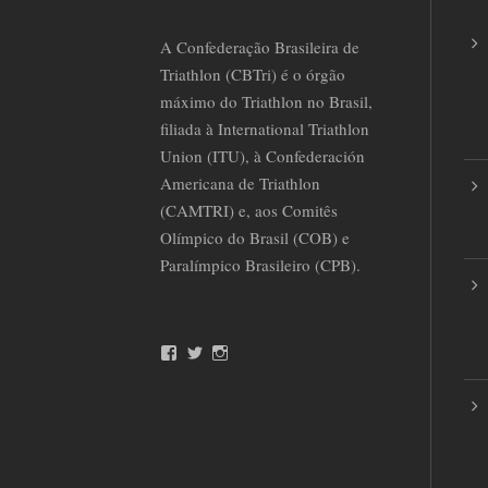
A Confederação Brasileira de
Triathlon (CBTri) é o órgão
máximo do Triathlon no Brasil,
filiada à International Triathlon
Union (ITU), à Confederación
Americana de Triathlon
(CAMTRI) e, aos Comitês
Olímpico do Brasil (COB) e
Paralímpico Brasileiro (CPB).
F
T
I
a
w
n
c
i
s
e
t
t
b
t
a
o
e
g
o
r
r
k
a