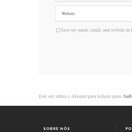
Save my name, email, and website in t
Este site utiliza o Akismet para reduzir spam.
Saib
SOBRE NÓS
PO