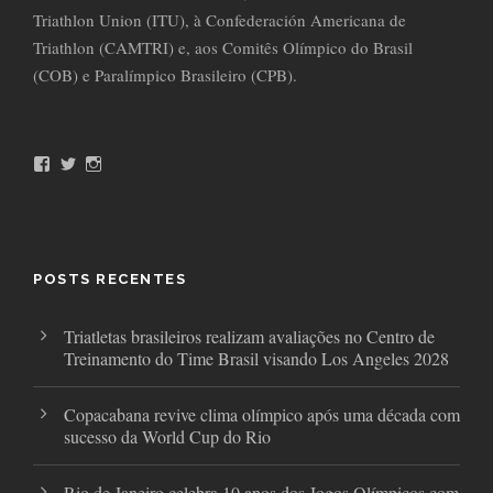
Triathlon Union (ITU), à Confederación Americana de
Triathlon (CAMTRI) e, aos Comitês Olímpico do Brasil
(COB) e Paralímpico Brasileiro (CPB).
F
T
I
a
w
n
c
i
s
e
t
t
b
t
a
o
e
g
o
r
r
POSTS RECENTES
k
a
m
Triatletas brasileiros realizam avaliações no Centro de
Treinamento do Time Brasil visando Los Angeles 2028
Copacabana revive clima olímpico após uma década com
sucesso da World Cup do Rio
Rio de Janeiro celebra 10 anos dos Jogos Olímpicos com