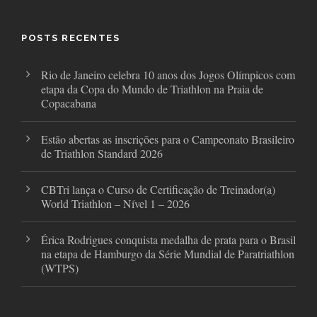
b
t
a
o
e
g
o
r
r
POSTS RECENTES
k
a
m
Rio de Janeiro celebra 10 anos dos Jogos Olímpicos com
etapa da Copa do Mundo de Triathlon na Praia de
Copacabana
Estão abertas as inscrições para o Campeonato Brasileiro
de Triathlon Standard 2026
CBTri lança o Curso de Certificação de Treinador(a)
World Triathlon – Nível 1 – 2026
Érica Rodrigues conquista medalha de prata para o Brasil
na etapa de Hamburgo da Série Mundial de Paratriathlon
(WTPS)