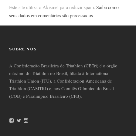
Este site utiliza o Akismet para reduzir spam.
Saiba como
seus dados em comentários são processados
.
SOBRE NÓS
A Confederação Brasileira de Triathlon (CBTri) é o órgão
máximo do Triathlon no Brasil, filiada à International
Triathlon Union (ITU), à Confederación Americana de
Triathlon (CAMTRI) e, aos Comitês Olímpico do Brasil
(COB) e Paralímpico Brasileiro (CPB).
F
T
I
a
w
n
c
i
s
e
t
t