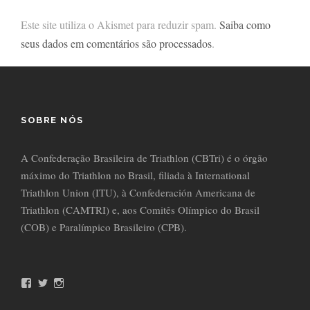
Este site utiliza o Akismet para reduzir spam.
Saiba como
seus dados em comentários são processados
.
SOBRE NÓS
A Confederação Brasileira de Triathlon (CBTri) é o órgão
máximo do Triathlon no Brasil, filiada à International
Triathlon Union (ITU), à Confederación Americana de
Triathlon (CAMTRI) e, aos Comitês Olímpico do Brasil
(COB) e Paralímpico Brasileiro (CPB).
F
T
I
a
w
n
c
i
s