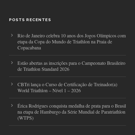
e
t
t
b
t
a
o
e
g
o
r
r
POSTS RECENTES
k
a
m
Rio de Janeiro celebra 10 anos dos Jogos Olímpicos com
etapa da Copa do Mundo de Triathlon na Praia de
Copacabana
Estão abertas as inscrições para o Campeonato Brasileiro
de Triathlon Standard 2026
CBTri lança o Curso de Certificação de Treinador(a)
World Triathlon – Nível 1 – 2026
Érica Rodrigues conquista medalha de prata para o Brasil
na etapa de Hamburgo da Série Mundial de Paratriathlon
(WTPS)