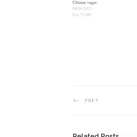
Últimas vagas
08/09/2023
Em "COB"
PREV
Related Posts