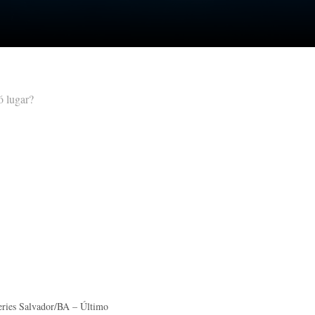
ó lugar?
eries Salvador/BA – Último