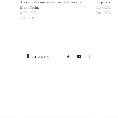
Abertura das inscrições Circuito Triathlon
dia para se ins
Brasil Sprint
27/06/2023
01/04/2022
Em "COB"
Em "COB"
0
SHARES