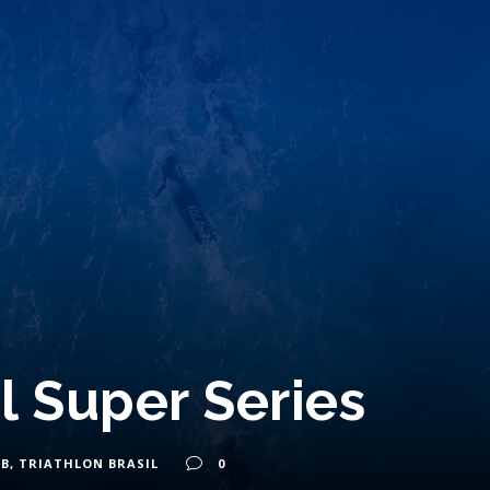
il Super Series
OB
,
TRIATHLON BRASIL
0