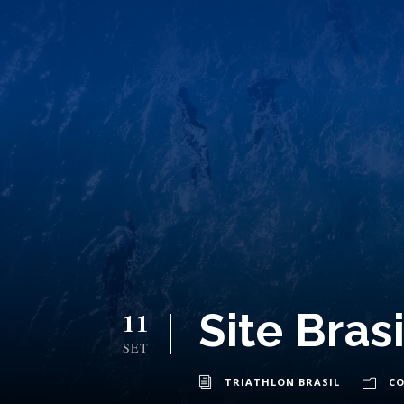
Site Bras
11
SET
TRIATHLON BRASIL
C