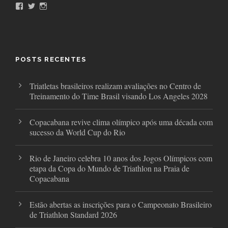
F
T
I
a
w
n
c
i
s
e
t
t
b
t
a
o
e
g
o
r
r
POSTS RECENTES
k
a
m
Triatletas brasileiros realizam avaliações no Centro de
Treinamento do Time Brasil visando Los Angeles 2028
Copacabana revive clima olímpico após uma década com
sucesso da World Cup do Rio
Rio de Janeiro celebra 10 anos dos Jogos Olímpicos com
etapa da Copa do Mundo de Triathlon na Praia de
Copacabana
Estão abertas as inscrições para o Campeonato Brasileiro
de Triathlon Standard 2026