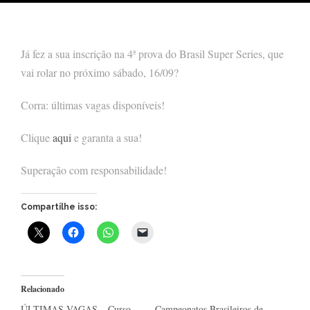
Já fez a sua inscrição na 4ª prova do Brasil Super Series, que
vai rolar no próximo sábado, 16/09?
Corra: últimas vagas disponíveis!
Clique
aqui
e garanta a sua!
Superação com responsabilidade!
Compartilhe isso:
Relacionado
ÚLTIMAS VAGAS – Curso
Campeonatos Brasileiros de