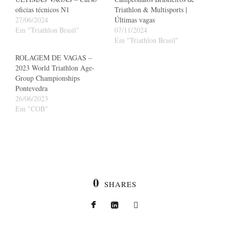
oficias técnicos N1
Triathlon & Multisports |
27/06/2024
Últimas vagas
Em "Triathlon Brasil"
07/11/2024
Em "Triathlon Brasil"
ROLAGEM DE VAGAS –
2023 World Triathlon Age-
Group Championships
Pontevedra
26/06/2023
Em "COB"
0
SHARES