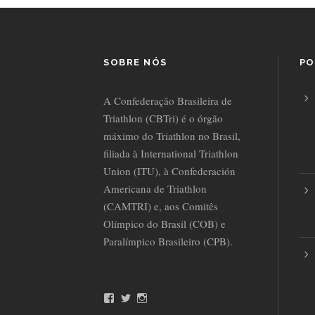
SOBRE NÓS
PO
A Confederação Brasileira de
Triathlon (CBTri) é o órgão
máximo do Triathlon no Brasil,
filiada à International Triathlon
Union (ITU), à Confederación
Americana de Triathlon
(CAMTRI) e, aos Comitês
Olímpico do Brasil (COB) e
Paralímpico Brasileiro (CPB).
F
T
I
a
w
n