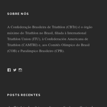
SOBRE NÓS
A Confederação Brasileira de Triathlon (CBTri) é o órgão
máximo do Triathlon no Brasil, filiada à International
Triathlon Union (ITU), à Confederación Americana de
Triathlon (CAMTRI) e, aos Comitês Olímpico do Brasil
(COB) e Paralímpico Brasileiro (CPB).
F
T
I
a
w
n
c
i
s
e
t
t
b
t
a
o
e
g
o
r
r
POSTS RECENTES
k
a
m