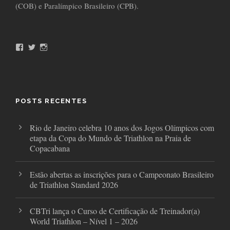
(COB) e Paralímpico Brasileiro (CPB).
F
T
I
a
w
n
c
i
s
e
t
t
b
t
a
o
e
g
o
r
r
POSTS RECENTES
k
a
m
Rio de Janeiro celebra 10 anos dos Jogos Olímpicos com
etapa da Copa do Mundo de Triathlon na Praia de
Copacabana
Estão abertas as inscrições para o Campeonato Brasileiro
de Triathlon Standard 2026
CBTri lança o Curso de Certificação de Treinador(a)
World Triathlon – Nível 1 – 2026