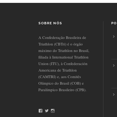
SOBRE NÓS
PO
A Confederação Brasileira de
Triathlon (CBTri) é o órgão
máximo do Triathlon no Brasil,
filiada à International Triathlon
Union (ITU), à Confederación
Americana de Triathlon
(CAMTRI) e, aos Comitês
Olímpico do Brasil (COB) e
Paralímpico Brasileiro (CPB).
F
T
I
a
w
n