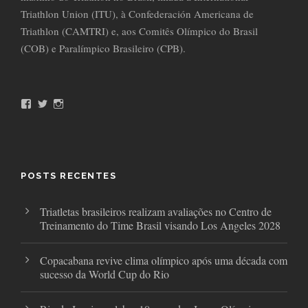
Triathlon Union (ITU), à Confederación Americana de
Triathlon (CAMTRI) e, aos Comitês Olímpico do Brasil
(COB) e Paralímpico Brasileiro (CPB).
F
T
I
a
w
n
c
i
s
e
t
t
b
t
a
o
e
g
o
r
r
POSTS RECENTES
k
a
m
Triatletas brasileiros realizam avaliações no Centro de
Treinamento do Time Brasil visando Los Angeles 2028
Copacabana revive clima olímpico após uma década com
sucesso da World Cup do Rio