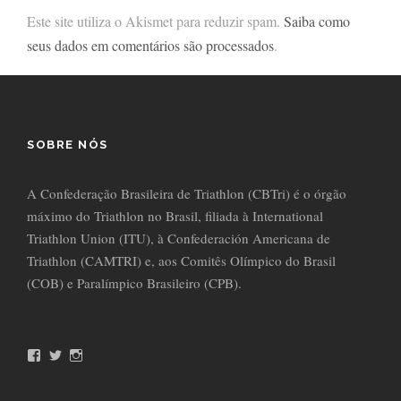
Este site utiliza o Akismet para reduzir spam.
Saiba como
seus dados em comentários são processados
.
SOBRE NÓS
A Confederação Brasileira de Triathlon (CBTri) é o órgão
máximo do Triathlon no Brasil, filiada à International
Triathlon Union (ITU), à Confederación Americana de
Triathlon (CAMTRI) e, aos Comitês Olímpico do Brasil
(COB) e Paralímpico Brasileiro (CPB).
F
T
I
a
w
n
c
i
s
e
t
t