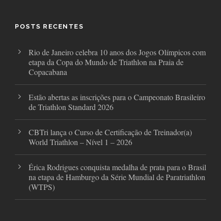
b
t
a
o
e
g
o
r
r
POSTS RECENTES
k
a
m
Rio de Janeiro celebra 10 anos dos Jogos Olímpicos com
etapa da Copa do Mundo de Triathlon na Praia de
Copacabana
Estão abertas as inscrições para o Campeonato Brasileiro
de Triathlon Standard 2026
CBTri lança o Curso de Certificação de Treinador(a)
World Triathlon – Nível 1 – 2026
Érica Rodrigues conquista medalha de prata para o Brasil
na etapa de Hamburgo da Série Mundial de Paratriathlon
(WTPS)