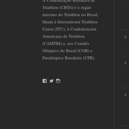
Triathlon (CBTri) é o órgão
máximo do Triathlon no Brasil,
filiada à International Triathlon
Union (ITU), à Confederación
Americana de Triathlon
(CAMTRI) e, aos Comitês
Olímpico do Brasil (COB) e
Paralímpico Brasileiro (CPB).
F
T
I
a
w
n
c
i
s
e
t
t
b
t
a
o
e
g
o
r
r
k
a
m