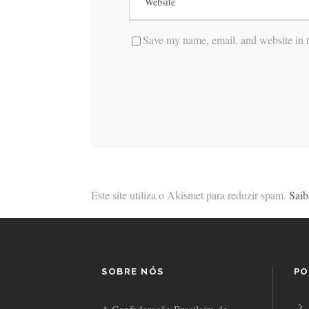
Save my name, email, and website in t
Este site utiliza o Akismet para reduzir spam.
Saib
SOBRE NÓS
PO
A Confederação Brasileira de