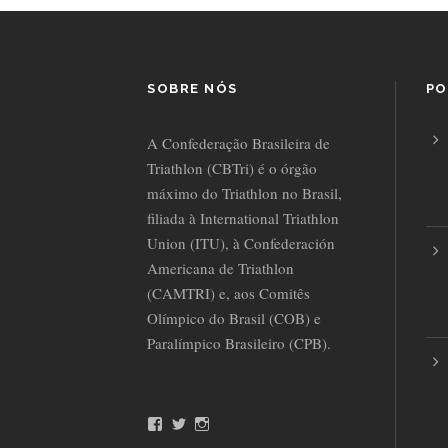
SOBRE NÓS
PO
A Confederação Brasileira de
Triathlon (CBTri) é o órgão
máximo do Triathlon no Brasil,
filiada à International Triathlon
Union (ITU), à Confederación
Americana de Triathlon
(CAMTRI) e, aos Comitês
Olímpico do Brasil (COB) e
Paralímpico Brasileiro (CPB).
F
T
I
a
w
n