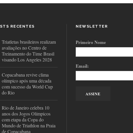
STS RECENTES
NEWSLETTER
Triatletas brasileiros realizam
Primeiro Nome
avaliações no Centro de
Treinamento do Time Brasil
visando Los Angeles 2028
Email:
Copacabana revive clima
olímpico após uma década
com sucesso da World Cup
do Rio
Rio de Janeiro celebra 10
anos dos Jogos Olímpicos
com etapa da Copa do
Mundo de Triathlon na Praia
de Copacabana