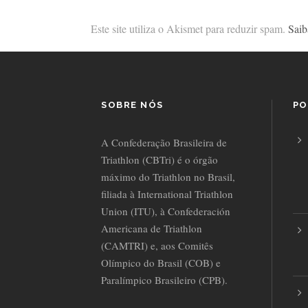
Este site utiliza o Akismet para reduzir spam.
Saib
SOBRE NÓS
PO
A Confederação Brasileira de
Triathlon (CBTri) é o órgão
máximo do Triathlon no Brasil,
filiada à International Triathlon
Union (ITU), à Confederación
Americana de Triathlon
(CAMTRI) e, aos Comitês
Olímpico do Brasil (COB) e
Paralímpico Brasileiro (CPB).