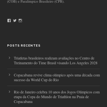
(COB) e Paralímpico Brasileiro (CPB).
F
T
I
a
w
n
c
i
s
e
t
t
b
t
a
o
e
g
o
r
r
POSTS RECENTES
k
a
m
Triatletas brasileiros realizam avaliações no Centro de
Treinamento do Time Brasil visando Los Angeles 2028
Copacabana revive clima olímpico após uma década com
sucesso da World Cup do Rio
Rio de Janeiro celebra 10 anos dos Jogos Olímpicos com
etapa da Copa do Mundo de Triathlon na Praia de
Copacabana