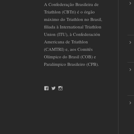
A Confederação Brasileira de
Triathlon (CBTri) é o órgão
máximo do Triathlon no Brasil,
filiada à International Triathlon
Union (ITU), à Confederación
Americana de Triathlon
(CAMTRI) e, aos Comitês
Olímpico do Brasil (COB) e
Paralímpico Brasileiro (CPB).
F
T
I
a
w
n
c
i
s
e
t
t
b
t
a
o
e
g
o
r
r
k
a
m