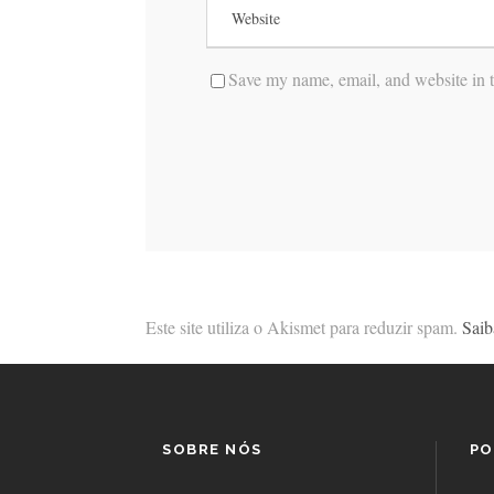
Save my name, email, and website in t
Este site utiliza o Akismet para reduzir spam.
Saib
SOBRE NÓS
PO