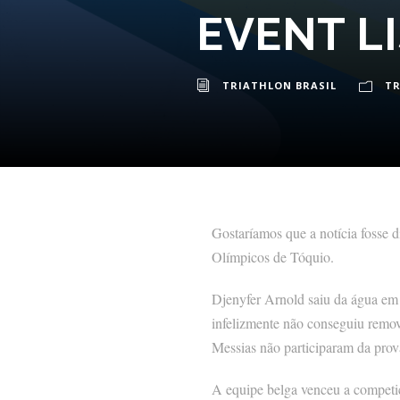
EVENT L
TRIATHLON BRASIL
TR
Gostaríamos que a notícia fosse d
Olímpicos de Tóquio.
Djenyfer Arnold saiu da água em 
infelizmente não conseguiu remove
Messias não participaram da prov
A equipe belga venceu a competiç