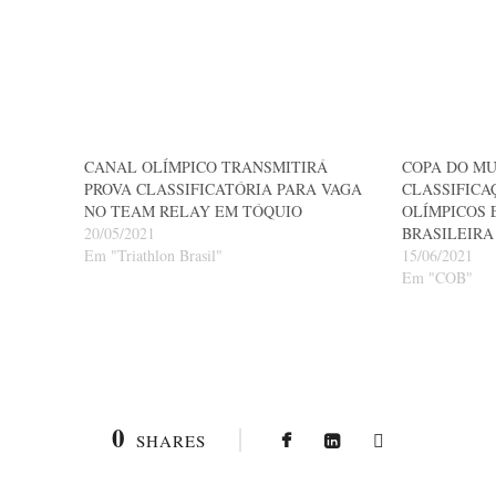
CANAL OLÍMPICO TRANSMITIRÁ
COPA DO MU
PROVA CLASSIFICATÓRIA PARA VAGA
CLASSIFICA
NO TEAM RELAY EM TÓQUIO
OLÍMPICOS 
20/05/2021
BRASILEIRA
Em "Triathlon Brasil"
15/06/2021
Em "COB"
0
SHARES