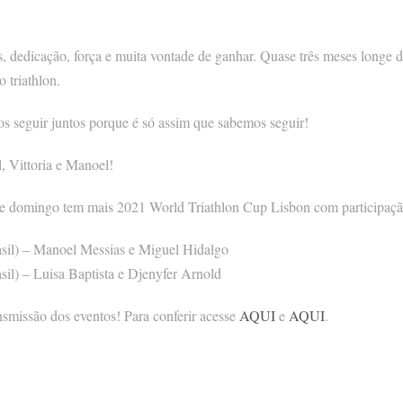
, dedicação, força e muita vontade de ganhar. Quase três meses longe d
 triathlon.
 seguir juntos porque é só assim que sabemos seguir!
, Vittoria e Manoel!
 domingo tem mais 2021 World Triathlon Cup Lisbon com participação do
asil) – Manoel Messias e Miguel Hidalgo
sil) – Luisa Baptista e Djenyfer Arnold
nsmissão dos eventos! Para conferir acesse
AQUI
e
AQUI
.