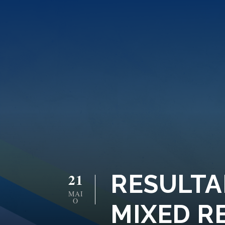
RESULTA
21
MAI
O
MIXED R