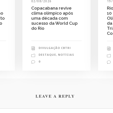
19
02/08/2026
Ri
Copacabana revive
10
clima olímpico após
no
Ol
uma década com
nto
da
sucesso da World Cup
do
Tr
do Rio
Co
DIVULGAÇÃO CBTRI
DESTAQUE
,
NOTÍCIAS
0
LEAVE A REPLY