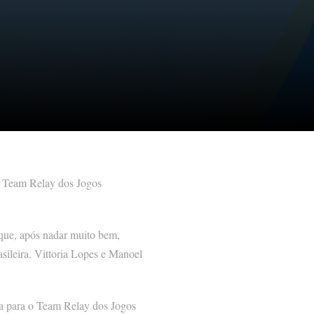
ra Team Relay dos Jogos
 que, após nadar muito bem,
asileira. Vittoria Lopes e Manoel
ida para o Team Relay dos Jogos