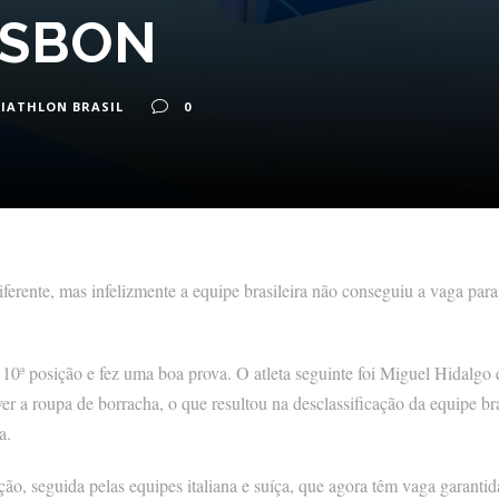
ISBON
IATHLON BRASIL
0
iferente, mas infelizmente a equipe brasileira não conseguiu a vaga pa
10ª posição e fez uma boa prova. O atleta seguinte foi Miguel Hidalgo
r a roupa de borracha, o que resultou na desclassificação da equipe br
a.
ão, seguida pelas equipes italiana e suíça, que agora têm vaga garant