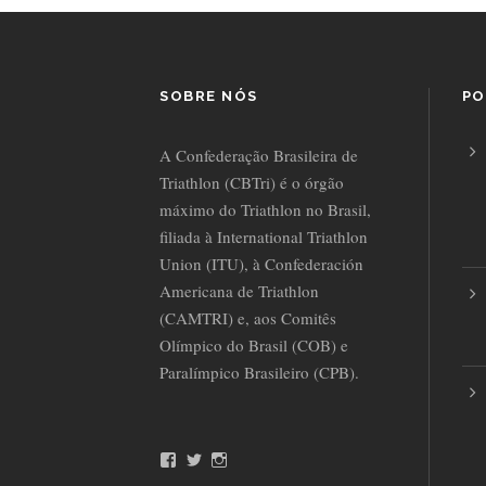
SOBRE NÓS
PO
A Confederação Brasileira de
Triathlon (CBTri) é o órgão
máximo do Triathlon no Brasil,
filiada à International Triathlon
Union (ITU), à Confederación
Americana de Triathlon
(CAMTRI) e, aos Comitês
Olímpico do Brasil (COB) e
Paralímpico Brasileiro (CPB).
F
T
I
a
w
n