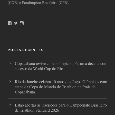
(COB) e Paralímpico Brasileiro (CPB).
F
T
I
a
w
n
c
i
s
e
t
t
b
t
a
o
e
g
o
r
r
POSTS RECENTES
k
a
m
Copacabana revive clima olímpico após uma década com
sucesso da World Cup do Rio
Rio de Janeiro celebra 10 anos dos Jogos Olímpicos com
etapa da Copa do Mundo de Triathlon na Praia de
Copacabana
Estão abertas as inscrições para o Campeonato Brasileiro
de Triathlon Standard 2026