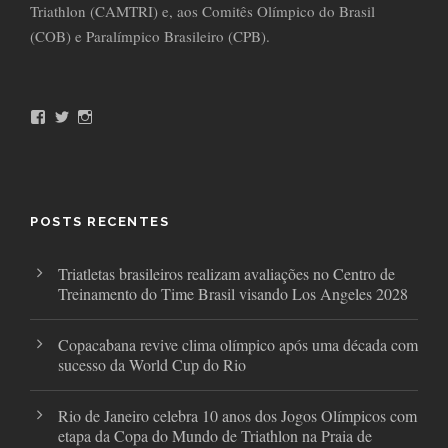
Triathlon (CAMTRI) e, aos Comitês Olímpico do Brasil
(COB) e Paralímpico Brasileiro (CPB).
F
T
I
a
w
n
c
i
s
e
t
t
b
t
a
o
e
g
o
r
r
POSTS RECENTES
k
a
m
Triatletas brasileiros realizam avaliações no Centro de
Treinamento do Time Brasil visando Los Angeles 2028
Copacabana revive clima olímpico após uma década com
sucesso da World Cup do Rio
Rio de Janeiro celebra 10 anos dos Jogos Olímpicos com
etapa da Copa do Mundo de Triathlon na Praia de