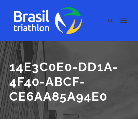
14E3C0E0-DD1A-
4F40-ABCF-
CE6AA85A94E0