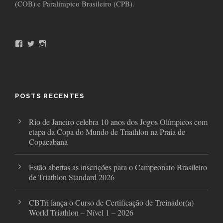
(COB) e Paralímpico Brasileiro (CPB).
F
T
I
a
w
n
c
i
s
e
t
t
b
t
a
o
e
g
o
r
r
POSTS RECENTES
k
a
m
Rio de Janeiro celebra 10 anos dos Jogos Olímpicos com
etapa da Copa do Mundo de Triathlon na Praia de
Copacabana
Estão abertas as inscrições para o Campeonato Brasileiro
de Triathlon Standard 2026
CBTri lança o Curso de Certificação de Treinador(a)
World Triathlon – Nível 1 – 2026