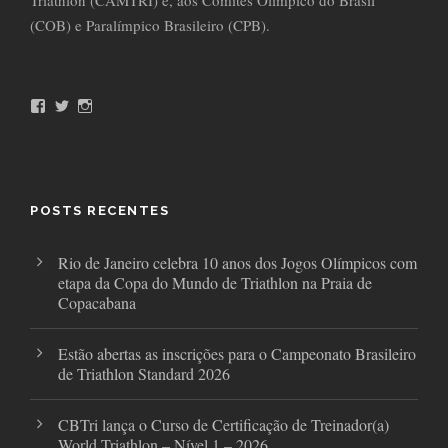
Triathlon (CAMTRI) e, aos Comitês Olímpico do Brasil
(COB) e Paralímpico Brasileiro (CPB).
F
T
I
a
w
n
c
i
s
e
t
t
b
t
a
o
e
g
o
r
r
POSTS RECENTES
k
a
m
Rio de Janeiro celebra 10 anos dos Jogos Olímpicos com
etapa da Copa do Mundo de Triathlon na Praia de
Copacabana
Estão abertas as inscrições para o Campeonato Brasileiro
de Triathlon Standard 2026
CBTri lança o Curso de Certificação de Treinador(a)
World Triathlon – Nível 1 – 2026