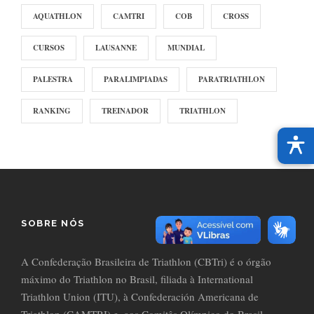
AQUATHLON
CAMTRI
COB
CROSS
CURSOS
LAUSANNE
MUNDIAL
PALESTRA
PARALIMPIADAS
PARATRIATHLON
RANKING
TREINADOR
TRIATHLON
SOBRE NÓS
A Confederação Brasileira de Triathlon (CBTri) é o órgão
máximo do Triathlon no Brasil, filiada à International
Triathlon Union (ITU), à Confederación Americana de