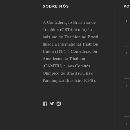
SOBRE NÓS
PO
A Confederação Brasileira de
Triathlon (CBTri) é o órgão
máximo do Triathlon no Brasil,
filiada à International Triathlon
Union (ITU), à Confederación
Americana de Triathlon
(CAMTRI) e, aos Comitês
Olímpico do Brasil (COB) e
Paralímpico Brasileiro (CPB).
F
T
I
a
w
n
c
i
s
e
t
t
b
t
a
o
e
g