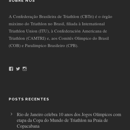
SOBRE NÓS
A Confederação Brasileira de Triathlon (CBTri) é o órgão
máximo do Triathlon no Brasil, filiada à International
Triathlon Union (ITU), à Confederación Americana de
Triathlon (CAMTRI) e, aos Comitês Olímpico do Brasil
(COB) e Paralímpico Brasileiro (CPB).
F
T
I
a
w
n
c
i
s
e
t
t
b
t
a
o
e
g
o
r
r
POSTS RECENTES
k
a
m
Rio de Janeiro celebra 10 anos dos Jogos Olímpicos com
etapa da Copa do Mundo de Triathlon na Praia de
Copacabana