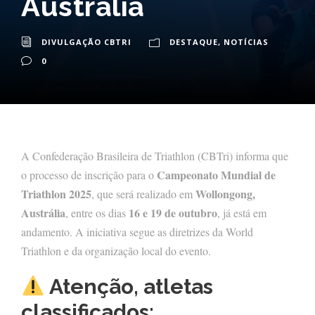
Austrália
DIVULGAÇÃO CBTRI
DESTAQUE
,
NOTÍCIAS
0
A Confederação Brasileira de Triathlon (CBTri) informa que
Campeonato Mundial de
o processo de inscrição para o
Triathlon 2025
Wollongong,
, que será realizado em
Austrália
16 e 19 de outubro
, entre os dias
, já está em
andamento. A iniciativa segue as diretrizes da World
Triathlon e da organização local do evento.
Atenção, atletas
classificados: