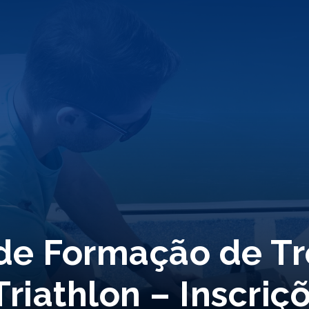
 de Formação de T
riathlon – Inscriç