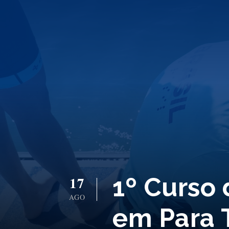
1º Curso
17
AGO
em Para T