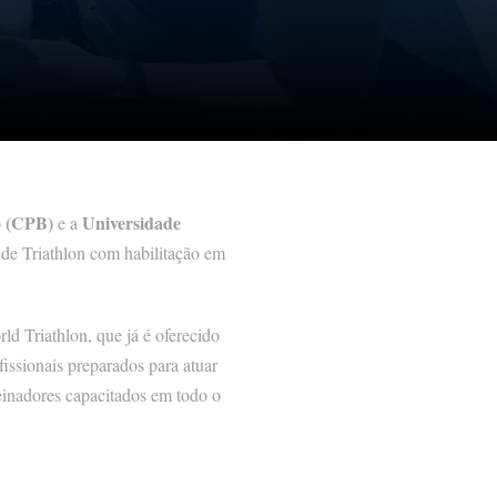
o (CPB)
Universidade
e a
 de Triathlon com habilitação em
ld Triathlon, que já é oferecido
issionais preparados para atuar
reinadores capacitados em todo o