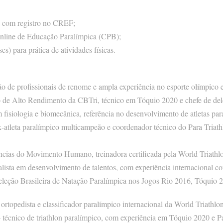
 com registro no CREF;
online de Educação Paralímpica (CPB);
s) para prática de atividades físicas.
o de profissionais de renome e ampla experiência no esporte olímpico e 
o de Alto Rendimento da CBTri, técnico em Tóquio 2020 e chefe de de
m fisiologia e biomecânica, referência no desenvolvimento de atletas pa
-atleta paralímpico multicampeão e coordenador técnico do Para Triat
ências do Movimento Humano, treinadora certificada pela World Triath
alista em desenvolvimento de talentos, com experiência internacional
eleção Brasileira de Natação Paralímpica nos Jogos Rio 2016, Tóquio 2
topedista e classificador paralímpico internacional da World Triathlon
 – técnico de triathlon paralímpico, com experiência em Tóquio 2020 e 