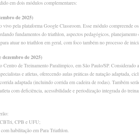
vidido em dois módulos complementares:
etembro de 2025)
 ao vivo pela plataforma Google Classroom. Esse módulo compreende os
rdando fundamentos do triathlon, aspectos pedagógicos, planejamento de
r para atuar no triathlon em geral, com foco também no processo de inici
de dezembro de 2025)
no Centro de Treinamento Paralímpico, em São Paulo/SP. Considerado a
specialistas e atletas, oferecendo aulas práticas de natação adaptada, c
e corrida adaptada (incluindo corrida em cadeira de rodas). Também ser
atleta com deficiência, acessibilidade e periodização integrada do trein
erão:
la CBTri, CPB e UFU;
 com habilitação em Para Triathlon.