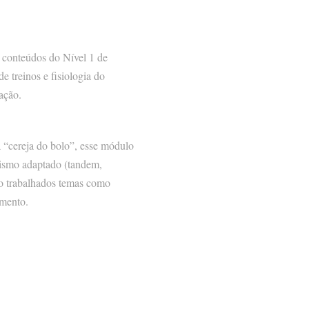
 conteúdos do Nível 1 de
 treinos e fisiologia do
ação.
 “cereja do bolo”, esse módulo
iclismo adaptado (tandem,
ão trabalhados temas como
amento.