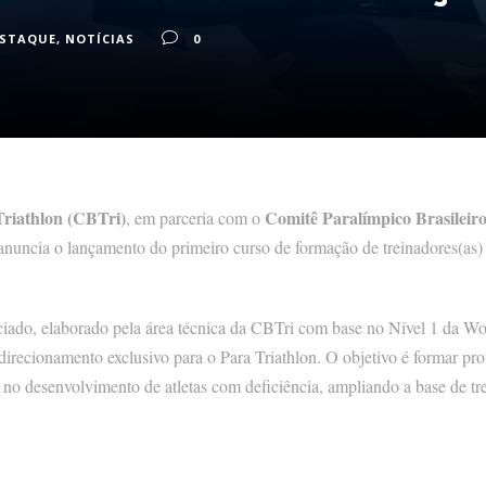
ESTAQUE
,
NOTÍCIAS
0
Triathlon (CBTri)
Comitê Paralímpico Brasileir
, em parceria com o
 anuncia o lançamento do primeiro curso de formação de treinadores(as)
ciado, elaborado pela área técnica da CBTri com base no Nível 1 da Wor
recionamento exclusivo para o Para Triathlon. O objetivo é formar prof
a no desenvolvimento de atletas com deficiência, ampliando a base de t