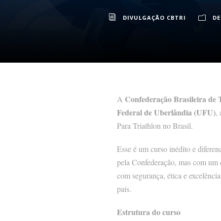
DIVULGAÇÃO CBTRI
D
Confederação Brasileira de 
A
Federal de Uberlândia (UFU)
,
Para Triathlon no Brasil.
Esse é um curso inédito e diferen
pela Confederação, mas com um di
com segurança, ética e excelênci
país.
Estrutura do curso