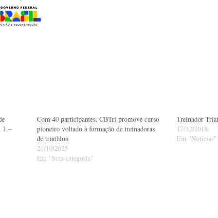
de
Com 40 participantes, CBTri promove curso
Treinador Tria
 1 –
pioneiro voltado à formação de treinadoras
17/12/2018
de triathlon
Em "Notícias"
21/10/2025
Em "Sem categoria"