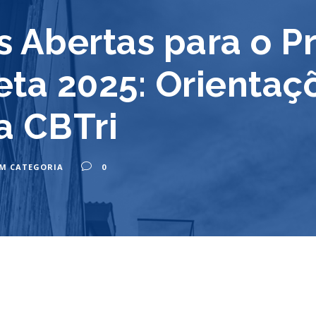
es Abertas para o 
eta 2025: Orientaç
a CBTri
M CATEGORIA
0