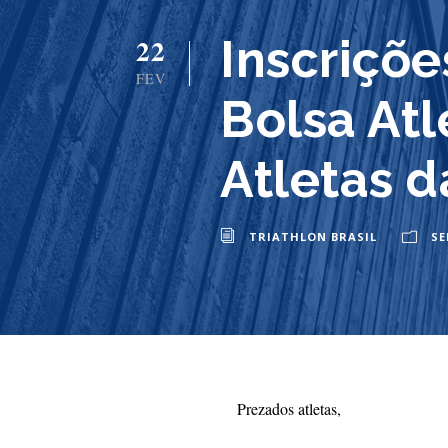
Inscriçõ
22
FEV
Bolsa Atl
Atletas d
TRIATHLON BRASIL
SE
Prezados atletas,