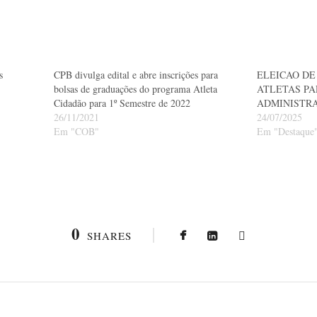
s
CPB divulga edital e abre inscrições para
ELEICAO DE
bolsas de graduações do programa Atleta
ATLETAS PA
Cidadão para 1º Semestre de 2022
ADMINISTRA
26/11/2021
24/07/2025
Em "COB"
Em "Destaque
0
SHARES