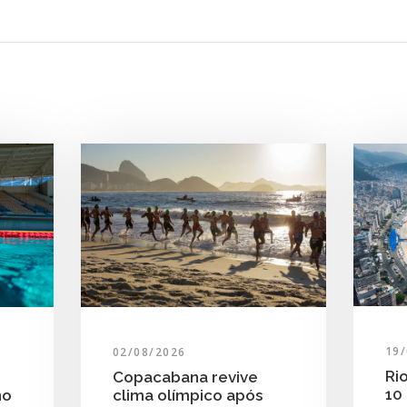
19
02/08/2026
Ri
Copacabana revive
10
clima olímpico após
no