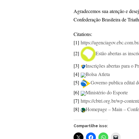
Agradecemos sua atenção e desej
Confederação Brasileira de Triat
Citations:
[1]
https://agenciagov.ebc.com.br
[2]
Estão abertas as insc
[3]
Inscrições abertas para o
[4]
Bolsa Atleta
[5]
Governo publica edital 
[6]
Ministério do Esporte
[7]
https://cbtri.org.br/wp-
content
[8]
Homepage – Main – Confede
Compartilhe isso: