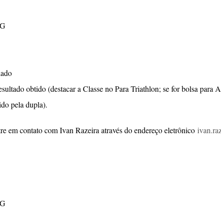
RG
iado
esultado obtido (destacar a Classe no Para Triathlon; se for bolsa para A
ido pela dupla).
tre em contato com Ivan Razeira através do endereço eletrônico
ivan.ra
RG