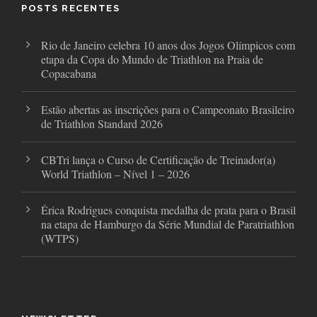
o
r
r
POSTS RECENTES
k
a
m
Rio de Janeiro celebra 10 anos dos Jogos Olímpicos com
etapa da Copa do Mundo de Triathlon na Praia de
Copacabana
Estão abertas as inscrições para o Campeonato Brasileiro
de Triathlon Standard 2026
CBTri lança o Curso de Certificação de Treinador(a)
World Triathlon – Nível 1 – 2026
Érica Rodrigues conquista medalha de prata para o Brasil
na etapa de Hamburgo da Série Mundial de Paratriathlon
(WTPS)