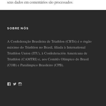
seus dados em comentários são processados
.
SOBRE NÓS
A Confederação Brasileira de Triathlon (CBTri) é o órgão
máximo do Triathlon no Brasil, filiada à International
Triathlon Union (ITU), à Confederación Americana de
Triathlon (CAMTRI) e, aos Comitês Olímpico do Brasil
(COB) e Paralímpico Brasileiro (CPB).
F
T
I
a
w
n
c
i
s
e
t
t
b
t
a
o
e
g