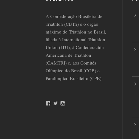
A Confederação Brasileira de
Triathlon (CBTri) é o órgão
máximo do Triathlon no Brasil,
filiada à International Triathlon
Union (ITU), à Confederación
Americana de Triathlon
(CAMTRI) e, aos Comitês
Olímpico do Brasil (COB) e
Paralímpico Brasileiro (CPB).
F
T
I
a
w
n
c
i
s
e
t
t
b
t
a
o
e
g
o
r
r
k
a