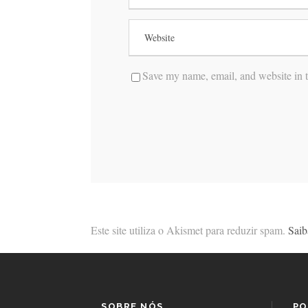
Save my name, email, and website in t
Este site utiliza o Akismet para reduzir spam.
Saib
SOBRE NÓS
PO