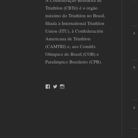
A Confederação Brasileira de
Triathlon (CBTri) é o órgão
máximo do Triathlon no Brasil,
filiada à International Triathlon
Union (ITU), à Confederación
Americana de Triathlon
(CAMTRI) e, aos Comitês
Olímpico do Brasil (COB) e
Paralímpico Brasileiro (CPB).
F
T
I
a
w
n
c
i
s
e
t
t
b
t
a
o
e
g
o
r
r
k
a
m