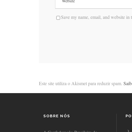
Save my name, email, and website in t
Este site utiliza o Akismet para reduzir spam.
Saib
SOBRE NÓS
PO